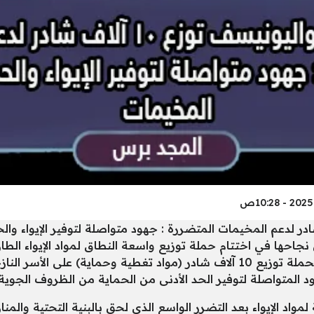
ن نجاحها في اختتام حملة توزيع واسعة النطاق لمواد الإيواء الطا
المتحدة للطفولة (اليونيسف). استهدفت الحملة توزيع 10 آلاف شادر (مواد تغطية
هود المتواصلة لتوفير الحد الأدنى من الحماية من الظروف الجوية 
اد الإيواء بعد التضرر الواسع الذي لحق بالبنية التحتية والمنا