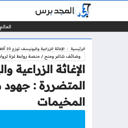
العالم 
الرئيسية
الإغاثة الزراعية واليونيسف توزع 10 آلاف شادر لدعم المخيمات المتضررة : جهود متواصلة لتوفير الإيواء والحماية في المخيمات
وضائف شاغر ومنح / منصة روابط غزة لرواب
المتضررة : جهود م
المخيمات