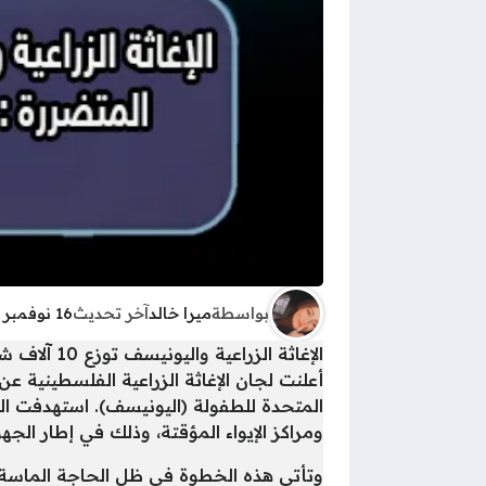
بواسطة
ميرا خالد
آخر تحديث
16 نوفمبر 2025 - 10:28ص
الإغاثة الزراعية واليونيسف توزع 10 آلاف شادر لدعم المخيمات المتضررة : جهود متواصلة لتوفير الإيواء والحماية في المخيمات
أعلنت لجان الإغاثة الزراعية الفلسطينية ع
ومراكز الإيواء المؤقتة، وذلك في إطار الج
وتأتي هذه الخطوة في ظل الحاجة الماسة لمو