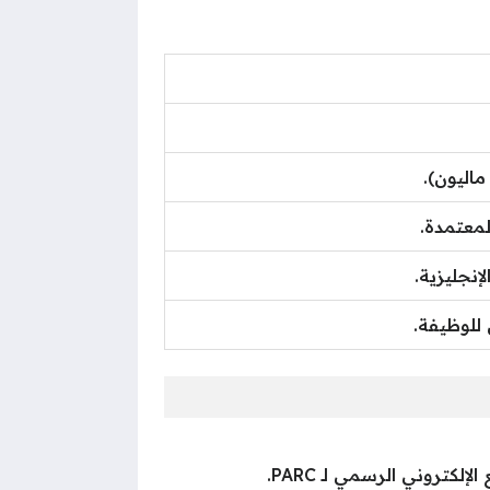
اليون).
معتمدة.
إنجليزية.
 للوظيفة.