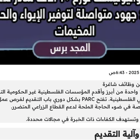
 **الإغاثة الزراعية الفلسطينية (PARC)** واحدة من أبرز وأقدم المؤسسات الفلسطينية غي
الغذائي، ودعم صمود المزارعين في الأراضي الفلسطينية. تفتح ARC
اصة في ضوء الحاجة الملحة لدعم القطاع الزراعي المتضرر.
وتستهدف الكفاءات ذات الخبرة في مجالات محددة.
لية التقديم