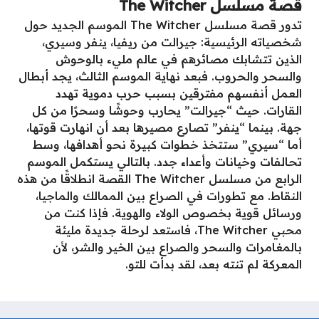
قصة مسلسل The Witcher
تدور قصة مسلسل The Witcher الموسم الجديد حول
شخصياته الرئيسية: جيرالت من ريفيا، ينفر وسيري،
الذين تتشابك مصائرهم في عالم مليء بالوحوش
والسحر والحروب. فبعد نهاية الموسم الثالث، يجد أبطال
العمل أنفسهم مفترقين بسبب حرب دموية تهدد
القارات. حيث “جيرالت” يحارب وحوشًا وسحرًا من كل
جهة. بينما “ينفر” تصارع مصيرها بعد أن انهارت قوتها،
أما “سيري” ستتخذ خطوات كبيرة نحو أهدافها، وسط
تحالفات وخيانات وأعداء جدد. بالتالي يستكمل الموسم
الرابع من مسلسل The Witcher القصة انطلاقًا من هذه
النقاط. مع تطورات في الصراع بين الممالك والماجيا،
ورسائل قوية بخصوص الولاء والهوية. فإذا كنت من
محبي The Witcher، فاستعد لرحلة جديدة مليئة
بالمغامرات والسحر والصراع بين الخير والشر، لأن
المعركة لم تنته بعد، لقد بدأت للتو.