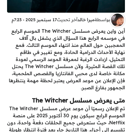
بواسطة
ميرا خالد
آخر تحديث
17 سبتمبر 2025 - 7:23م
أين واين يعرض مسلسل The Witcher الموسم الرابع
في موسمه الرابع هذا السؤال الذي يشغل بال آلاف
المعجبين حول العالم منذ انتهاء الموسم الثالث. فمع
نهاية الأحداث الدرامية الحادة، ومع تغيير في طاقم
التمثيل، ازدادت الرغبة لمعرفة الموعد الرسمي لعودة
تلك القصة المثيرة. ولأن مسلسل The Witcher يحتل
مكانة خاصة لدى محبي الفانتازيا والقصص الملحمية،
فإن الإعلان عن موعد العرض يعتبر لحظة مهمة ينتظرها
الجمهور بفارغ الصبر.
متى يعرض مسلسل The Witcher
تم الإعلان رسميًا أن موعد عرض مسلسل The Witcher
الموسم الرابع سيكون يوم 30 أكتوبر 2025 على منصة
Netflix، حيث ستعرض جميع الحلقات دفعةً واحدة، دون
تقسيم إلى أجزاء. هذا التاريخ جاء بعد فترة انتظار طويلة