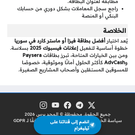
مطابقة لعنوان البطاقة.
راجع سجل المعاملات بشكل دوري من حسابك
البنكي أو المنصة
الخلاصة
يُعد اختيار
أفضل بطاقة فيزا أو ماستر كارد في سوريا
خطوة أساسية لتفعيل
إعلانات فيسبوك 2025
بسلاسة.
ومن بين الخيارات المتاحة، تبرز بطاقات
Paysera
و
AdvCash
كأكثر الحلول أمانًا وموثوقية، خصوصًا
للمسوقين المستقلين وأصحاب المشاريع الصغيرة.
منصة إكس
تلغرام
فيسبوك
يوتيوب
إنستغرام
مواقع التواصل
جميع الحقوق محفوظة © المجد برس 2026
سياسة الخصوصية
سياسة حماية البيانات وفقًا لـ GDPR
انضم إلى قناتنا على
من نحن
اتصل بنا
تيليغرام