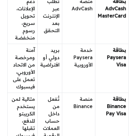
بطاقة
منصة
تُطلب
دعم
AdvCash
AdvCash
عبر
الإعلانات،
MasterCard
الإنترنت
تحويل
بعد
سريع،
التحقق
رسوم
منخفضة
بطاقة
خدمة
بريد
آمنة
Paysera
Paysera
دولي أو
ومرخصة
Visa
الأوروبية
افتراضية
من الاتحاد
الأوروبي،
تعمل على
فيسبوك
بطاقة
منصة
تُفعل
مثالية لمن
Binance
Binance
من
يستخدم
Pay Visa
داخل
الكريبتو
حساب
للدفع،
العملات
تقبلها
الرقمية
فيسبوك