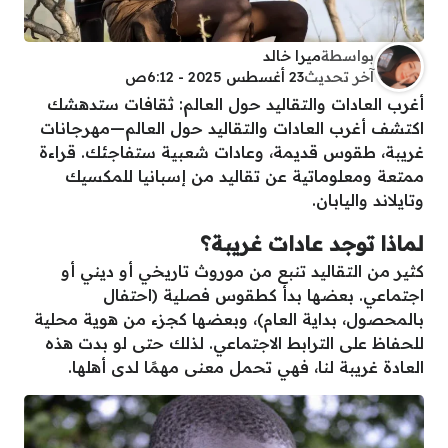
بواسطة
ميرا خالد
آخر تحديث
23 أغسطس 2025 - 6:12ص
أغرب العادات والتقاليد حول العالم: ثقافات ستدهشك
اكتشف أغرب العادات والتقاليد حول العالم—مهرجانات
غريبة، طقوس قديمة، وعادات شعبية ستفاجئك. قراءة
ممتعة ومعلوماتية عن تقاليد من إسبانيا للمكسيك
وتايلاند واليابان.
لماذا توجد عادات غريبة؟
كثير من التقاليد تنبع من موروث تاريخي أو ديني أو
اجتماعي. بعضها بدأ كطقوس فصلية (احتفال
بالمحصول، بداية العام)، وبعضها كجزء من هوية محلية
للحفاظ على الترابط الاجتماعي. لذلك حتى لو بدت هذه
العادة غريبة لنا، فهي تحمل معنى مهمًا لدى أهلها.