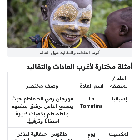
أغرب العادات والتقاليد حول العالم
أمثلة مختارة لأغرب العادات والتقاليد
البلد /
المنطقة
اسم العادة
وصف مختصر
إسبانيا
La
مهرجان رمي الطماطم حيث
Tomatina
يتجمع الناس لرشق بعضهم
بالطماطم بكميات كبيرة
احتفالًا وترفيهًا.
المكسيك
يوم
طقوس احتفالية لتذكر