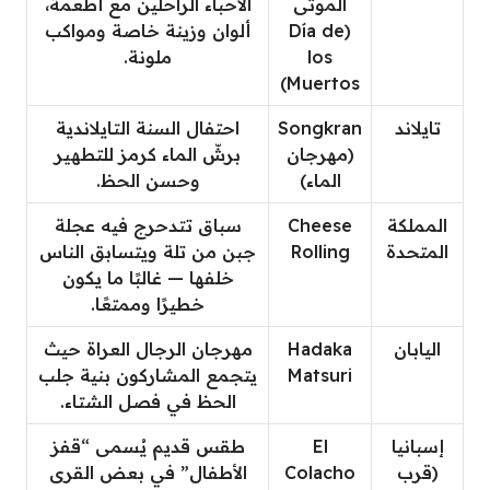
الموتى
الأحباء الراحلين مع أطعمة،
(Día de
ألوان وزينة خاصة ومواكب
los
ملونة.
Muertos)
تايلاند
Songkran
احتفال السنة التايلاندية
(مهرجان
برشّ الماء كرمز للتطهير
الماء)
وحسن الحظ.
المملكة
Cheese
سباق تتدحرج فيه عجلة
المتحدة
Rolling
جبن من تلة ويتسابق الناس
خلفها — غالبًا ما يكون
خطيرًا وممتعًا.
اليابان
Hadaka
مهرجان الرجال العراة حيث
Matsuri
يتجمع المشاركون بنية جلب
الحظ في فصل الشتاء.
إسبانيا
El
طقس قديم يُسمى “قفز
(قرب
Colacho
الأطفال” في بعض القرى