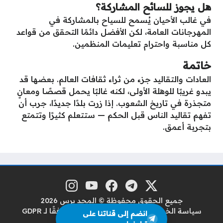
هل يجوز للسائح المشاركة؟
في غالب الأحيان يُسمح للسياح بالمشاركة في
المهرجانات العامة، لكن الأفضل دائمًا التحقق من قواعد
كل مناسبة واحترام تعليمات المنظمين.
خاتمة
العادات والتقاليد جزء من ثراء ثقافات العالم. بعضها قد
يبدو غريبًا للوهلة الأولى، لكنه غالبًا يحمل قصصًا ومعانٍ
متجذرة في تاريخ الشعوب. إذا زرت بلدًا جديدًا، جرب أن
تفهم تقاليد الناس قبل الحكم — ستتعلم كثيرًا وتتمتع
بتجربة أعمق.
منصة إكس
تلغرام
فيسبوك
يوتيوب
إنستغرام
مواقع التواصل
جميع الحقوق محفوظة © المجد برس 2026
سياسة الخصوصية
سياسة حماية البيانات وفقًا لـ GDPR
انضم إلى قناتنا على
من نحن
اتصل بنا