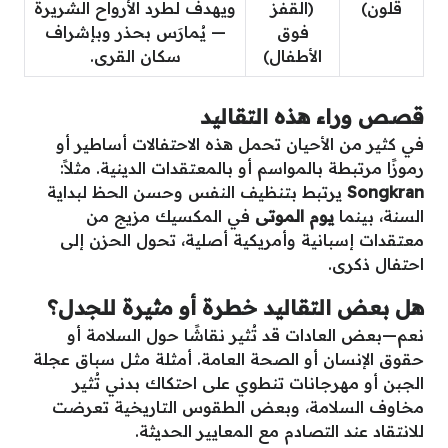
قلون)
(القفز
ويهدف لطرد الأرواح الشريرة
فوق
— يُمارَس بحذر وبإشراف
الأطفال)
سكان القرى.
قصص وراء هذه التقاليد
في كثير من الأحيان تحمل هذه الاحتفالات أساطير أو
رموزًا مرتبطة بالمواسم أو بالمعتقدات الدينية. مثلاً:
Songkran
يرتبط بتنظيف النفس وحسن الحظ لبداية
السنة، بينما
يوم الموتى
في المكسيك مزيج من
معتقدات إسبانية وأمريكية أصلية، تحول الحزن إلى
احتفال ذكرى.
هل بعض التقاليد خطرة أو مثيرة للجدل؟
نعم—بعض العادات قد تُثير نقاشًا حول السلامة أو
حقوق الإنسان أو الصحة العامة. أمثلة مثل سباق عجلة
الجبن أو مهرجانات تنطوي على احتكاك بدني تُثير
مخاوف السلامة، وبعض الطقوس التاريخية تعرضت
للانتقاد عند التصادم مع المعايير الحديثة.